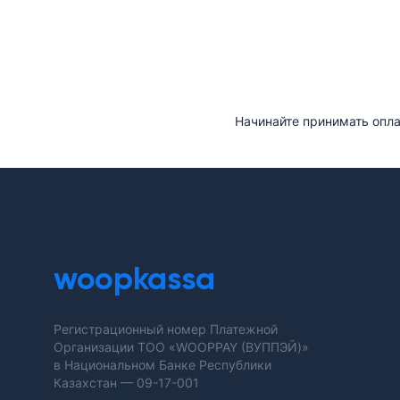
Начинайте принимать опл
woopkassa
Регистрационный номер Платежной
Организации ТОО «WOOPPAY (ВУППЭЙ)»
в Национальном Банке Республики
Казахстан —
09-17-001