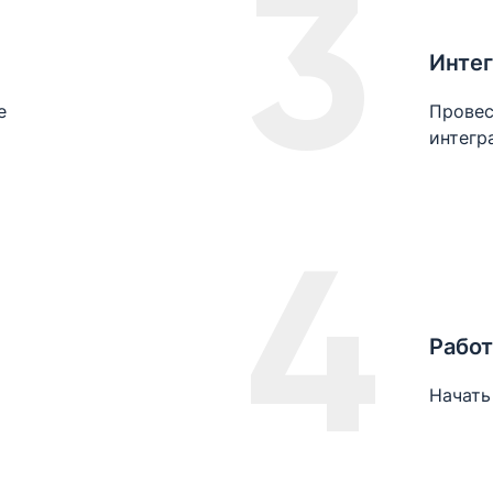
3
Инте
е
Провес
интегр
4
Рабо
Начать