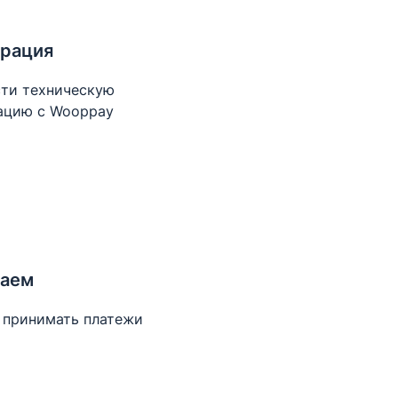
грация
ти техническую
ацию с Wooppay
таем
 принимать платежи