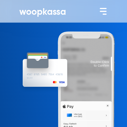
woopkassa
Double-Click
to Confirm