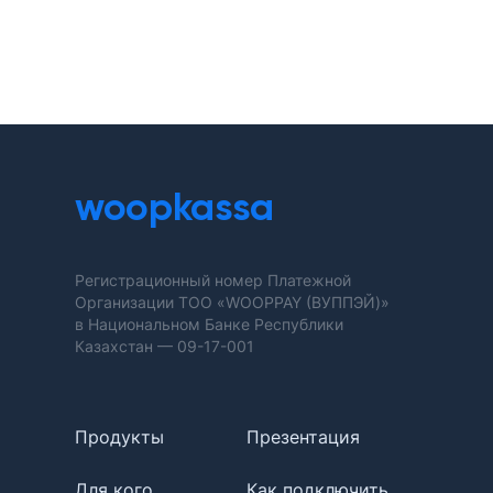
woopkassa
Регистрационный номер Платежной
Организации ТОО «WOOPPAY (ВУППЭЙ)»
в Национальном Банке Республики
Казахстан —
09-17-001
Продукты
Презентация
Для кого
Как подключить