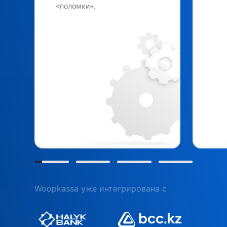
«поломки».
Woopkassa уже интегрирована с